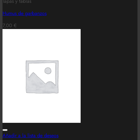
Tapas y tablas
Humus de garbanzos
7,00
€
Añadir a la lista de deseos