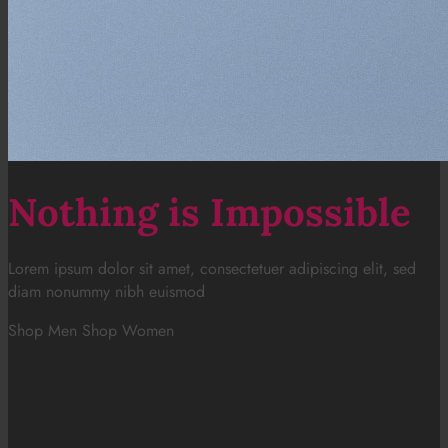
Nothing is Impossible
Lorem ipsum dolor sit amet, consectetuer adipiscing elit, sed
diam nonummy nibh euismod
Shop Men
Shop Women