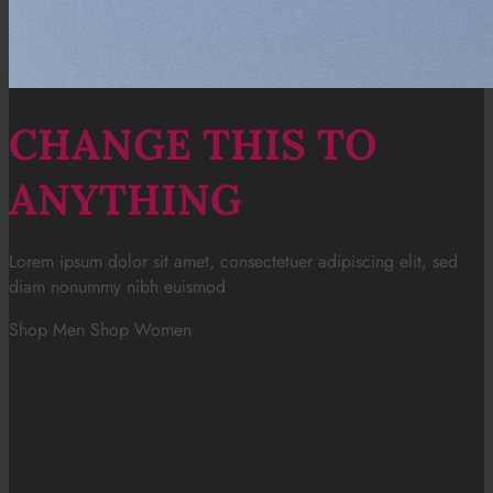
CHANGE THIS TO
ANYTHING
Lorem ipsum dolor sit amet, consectetuer adipiscing elit, sed
diam nonummy nibh euismod
Shop Men
Shop Women