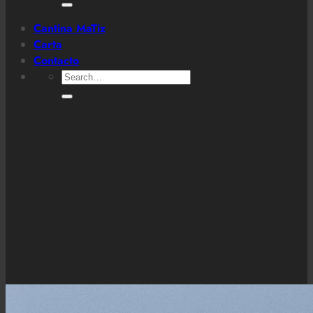
for:
Cantina MaTiz
Carta
Contacto
Search
for: