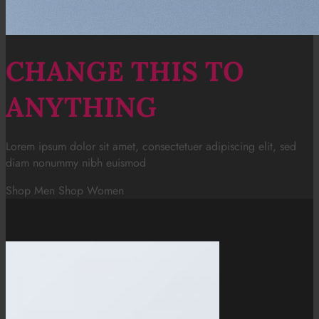
CHANGE THIS TO
ANYTHING
Lorem ipsum dolor sit amet, consectetuer adipiscing elit, sed
diam nonummy nibh euismod
Shop Men
Shop Women