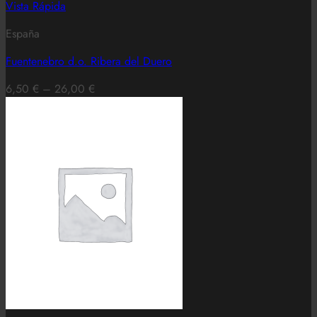
Vista Rápida
España
Fuentenebro d.o. Ribera del Duero
6,50
€
–
26,00
€