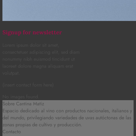
Signup for newsletter
Lorem ipsum dolor sit amet,
consectetuer adipiscing elit, sed diam
nonummy nibh euismod tincidunt ut
laoreet dolore magna aliquam erat
volutpat.
(insert contact form here)
No images found.
Sobre Cantina Matiz
Espacio dedicado al vino con productos nacionales, italianos y
del mundo,
privilegiando variedades de uvas autóctonas de las
zonas propias de cultivo y producción.
Contacto