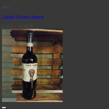
Italia
Cubardi Primitivo Reserva
6,50
€
–
26,00
€