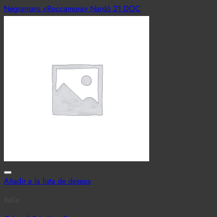
Negramaro «Roccamora» Nardó 21 DOC
4,00
€
–
18,50
€
Vista Rápida
Añadir a la lista de deseos
Italia