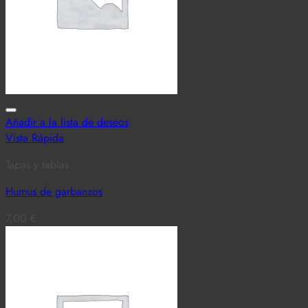
Añadir a la lista de deseos
Vista Rápida
Tapas y tablas
Humus de garbanzos
7,00
€