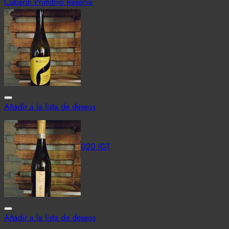
Cubardi Primitivo Reserva
6,50
€
–
26,00
€
Vista Rápida
Añadir a la lista de deseos
Italia
Grillo Terre Siciliane 2020 IGT
5,00
€
–
23,30
€
Vista Rápida
Añadir a la lista de deseos