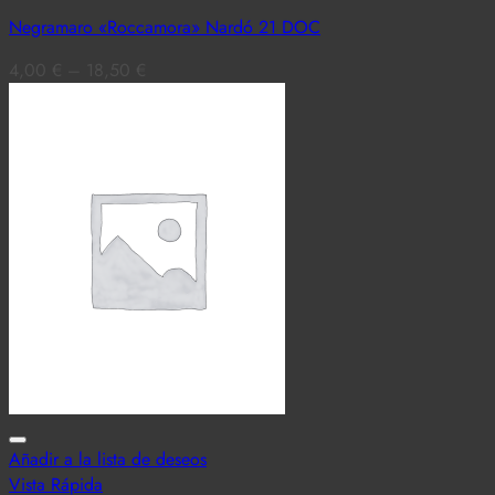
Negramaro «Roccamora» Nardó 21 DOC
4,00
€
–
18,50
€
Añadir a la lista de deseos
Vista Rápida