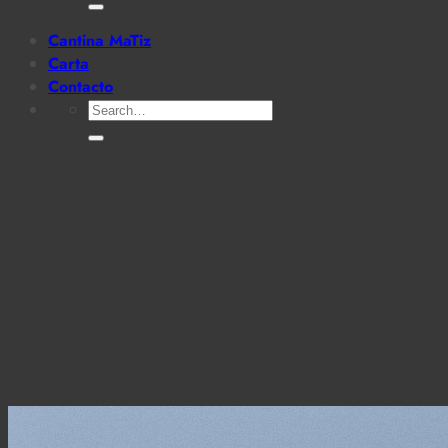
for:
Cantina MaTiz
Carta
Contacto
Search
for: