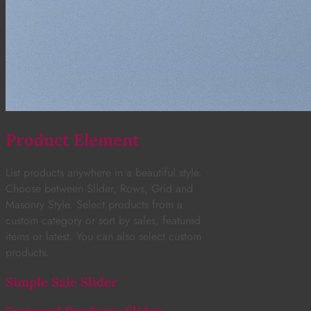
Product Element
List products anywhere in a beautiful style.
Choose between Slider, Rows, Grid and
Masonry Style. Select products from a
custom category or sort by sales, featured
items or latest. You can also select custom
products.
Simple Sale Slider