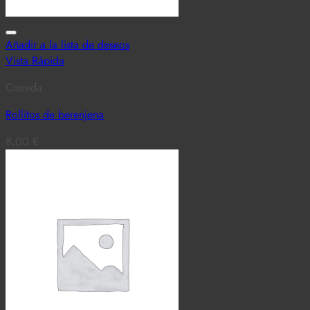
Añadir a la lista de deseos
Vista Rápida
Comida
Rollitos de berenjena
8,00
€