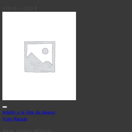
3,00
€
–
5,00
€
Añadir a la lista de deseos
Vista Rápida
Agua, zumos y refrescos