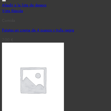
Añadir a la lista de deseos
Vista Rápida
Comida
Patatas en crema de 4 quesos y trufa negra
7,00
€