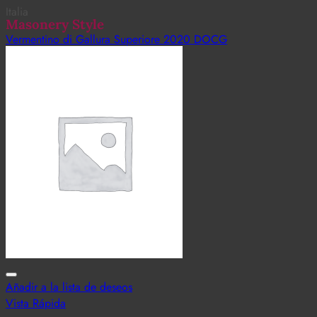
Italia
Masonery Style
Vermentino di Gallura Superiore 2020 DOCG
7,00
€
–
31,00
€
Vista Rápida
Añadir a la lista de deseos
Vista Rápida