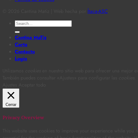
© 2026 Cantina Matiz | Web hecha por
Ítaca-ASC
.
Search
for:
Cantina MaTiz
Carta
Contacto
Login
Utilizamos
cookies
en nuestro sitio web para ofrecer una mejor ex
También puedes consultar «Ajustes» para configurar las
cookies
.
Ajustes
Aceptar todo
Cerrar
Privacy Overview
This website uses cookies to improve your experience while you na
essential for the working of basic functionalities of the website.