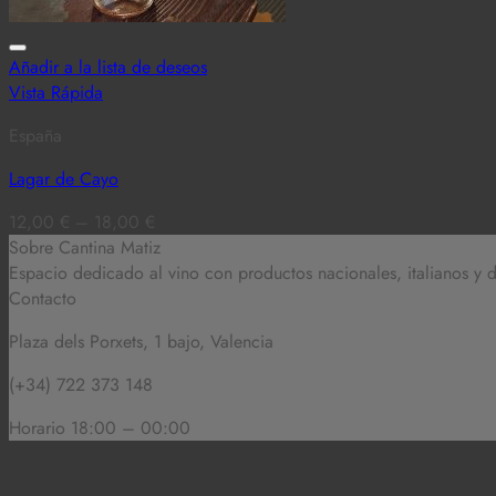
Añadir a la lista de deseos
Vista Rápida
España
Lagar de Cayo
12,00
€
–
18,00
€
Sobre Cantina Matiz
Espacio dedicado al vino con productos nacionales, italianos y
Contacto
Plaza dels Porxets, 1 bajo, Valencia
(+34) 722 373 148
Horario 18:00 – 00:00