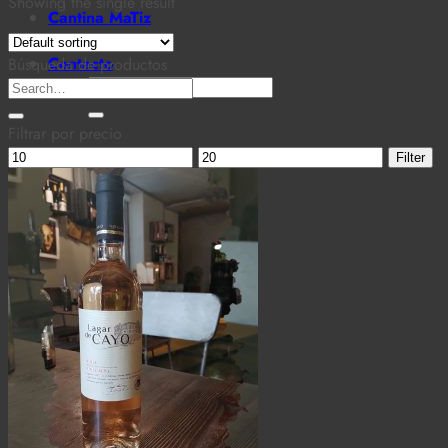
Showing the single result
Cantina MaTiz
Carta
Contacto
Búsqueda de productos
Search
Search
for:
for:
Filtrar por precio
Min
Max
Filter
price
price