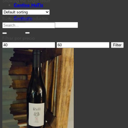
Showing the single result
Cantina MaTiz
Carta
Contacto
Búsqueda de productos
Search
Search
for:
for:
Filtrar por precio
Min
Max
Filter
price
price