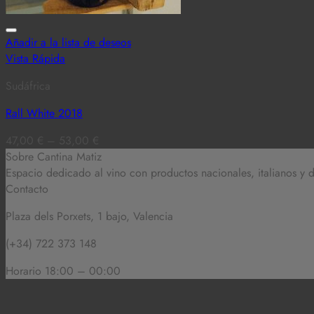
Añadir a la lista de deseos
Vista Rápida
Sudáfrica
Rall White 2018
47,00
€
–
53,00
€
Sobre Cantina Matiz
Espacio dedicado al vino con productos nacionales, italianos y
Contacto
Plaza dels Porxets, 1 bajo, Valencia
(+34) 722 373 148
Horario 18:00 – 00:00