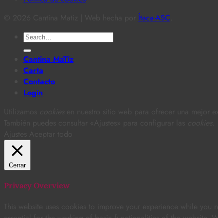
© 2026 Cantina Matiz | Web hecha por
Ítaca-ASC
.
Search
for:
Cantina MaTiz
Carta
Contacto
Login
Utilizamos
cookies
en nuestro sitio web para ofrecer una mejor ex
También puedes consultar «Ajustes» para configurar las
cookies
.
Ajustes
Aceptar todo
Cerrar
Privacy Overview
This website uses cookies to improve your experience while you na
essential for the working of basic functionalities of the website.