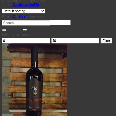
Showing the single result
Cantina MaTiz
Carta
Contacto
Búsqueda de productos
Search
Search
for:
for:
Filtrar por precio
Min
Max
Filter
price
price