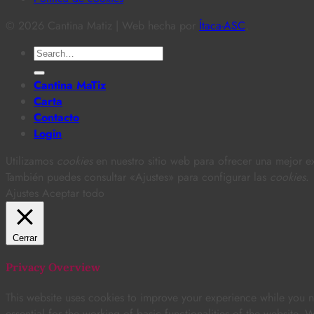
© 2026 Cantina Matiz | Web hecha por
Ítaca-ASC
.
Search
for:
Cantina MaTiz
Carta
Contacto
Login
Utilizamos
cookies
en nuestro sitio web para ofrecer una mejor ex
También puedes consultar «Ajustes» para configurar las
cookies
.
Ajustes
Aceptar todo
Cerrar
Privacy Overview
This website uses cookies to improve your experience while you na
essential for the working of basic functionalities of the website.