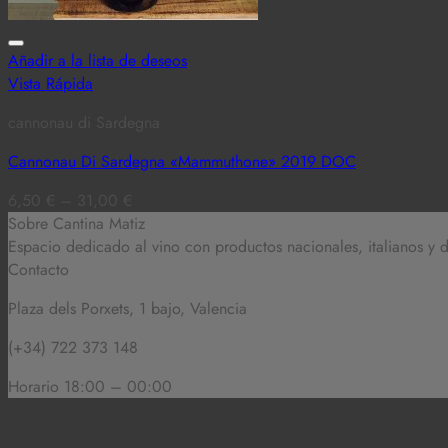
Añadir a la lista de deseos
Vista Rápida
cannonau di Sardegna
Cannonau Di Sardegna «Mammuthone» 2019 DOC
6,50
€
–
31,00
€
Sobre Cantina Matiz
Espacio dedicado al vino con productos nacionales, italianos y
Contacto
Plaza dels Porxets, 1 bajo, Valencia
(+34) 722 373 148
Horario 18:00 – 00:00