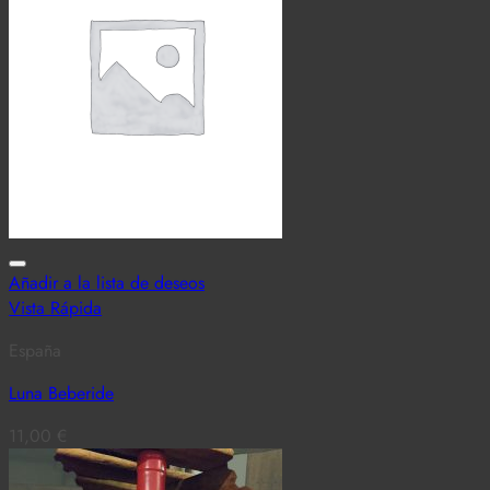
Añadir a la lista de deseos
Vista Rápida
España
Luna Beberide
11,00
€