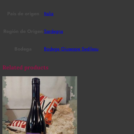
País de origen
Italia
Región de Origen
Sardegna
Bodega
Bodega Giuseppe Sedilesu
Related products