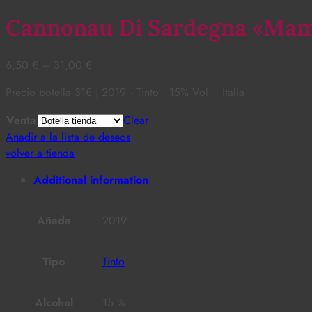
Cannonau Di Sardegna «Ma
6,50
€
–
31,00
€
Precio botella 31€ | 2019 · Tinto · 15% Vol. · Italia
Venta
Clear
Añadir a la lista de deseos
volver a tienda
Additional information
Añada
2019
Tipo
Tinto
Alcohol
15 %