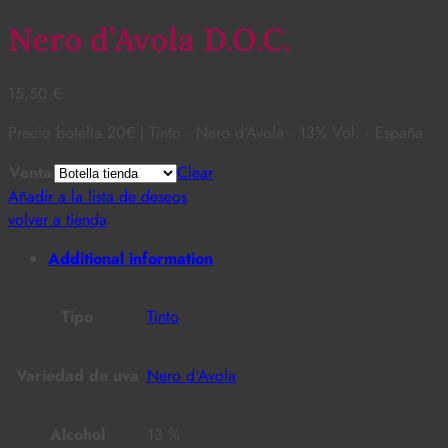
Nero d’Avola D.O.C.
15,50
€
Precio botella 20€ | Tinto · Nero d’Avola · 13% Vol. · España
Venta
Clear
Añadir a la lista de deseos
volver a tienda
Additional information
Tipo
Tinto
Variedad de uva
Nero d'Avola
Alcohol
13 %