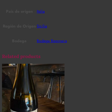
País de origen
Italia
Región de Origen
Sicilia
Bodega
Bodega Basonaca
Related products