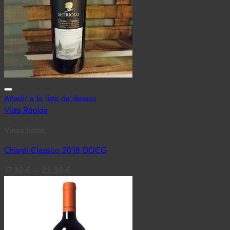
Añadir a la lista de deseos
Vista Rápida
Vinos tintos
Chianti Classico 2018 DOCG
17,30
€
–
23,30
€