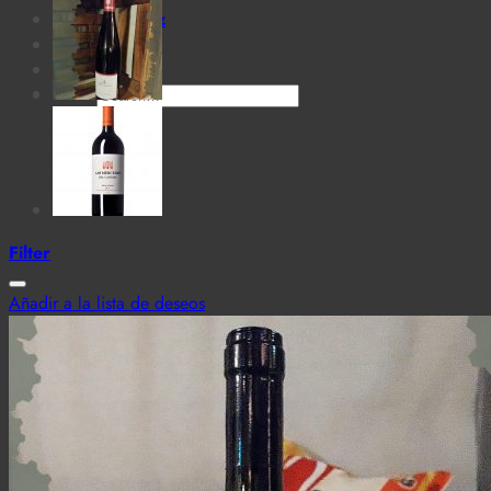
Cantina MaTiz
Carta
Contacto
Search
for:
Filter
Añadir a la lista de deseos