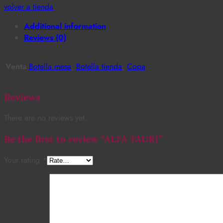
volver a tienda
Additional information
Reviews (0)
Venta
Botella mesa
,
Botella tienda
,
Copa
Reviews
There are no reviews yet.
Be the first to review “ALFA TAURI”
Your rating
*