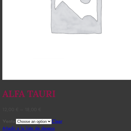
ALFA TAURI
12,00
€
–
18,00
€
Venta
Clear
Añadir a la lista de deseos