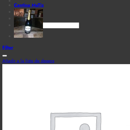
Cantina MaTiz
Carta
Contacto
Search
for:
Filter
Añadir a la lista de deseos