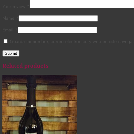
Your review
*
Name
*
Email
*
Guarda mi nombre, correo electrónico y web en este navega
Related products