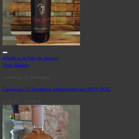
Añadir a la lista de deseos
Vista Rápida
cannonau di Sardegna
Cannonau Di Sardegna «Mammuthone» 2019 DOC
6,50
€
–
31,00
€