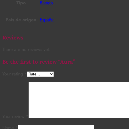
Tipo
Blanco
País de origen
España
Reviews
There are no reviews yet.
Be the first to review “Aura”
Your rating
*
Your review
*
Name
*