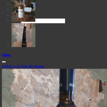
Cantina MaTiz
Carta
Contacto
Search
for:
Filter
Añadir a la lista de deseos