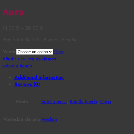
Aura
14,00
€
–
20,00
€
Precio botella 17€ · Blanco · España
Venta
Clear
Añadir a la lista de deseos
volver a tienda
Additional information
Reviews (0)
Venta
Botella mesa
,
Botella tienda
,
Copa
Variedad de uva
Verdejo