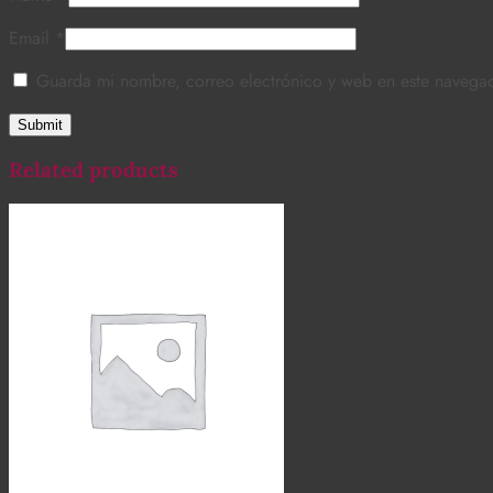
Email
*
Guarda mi nombre, correo electrónico y web en este navega
Related products